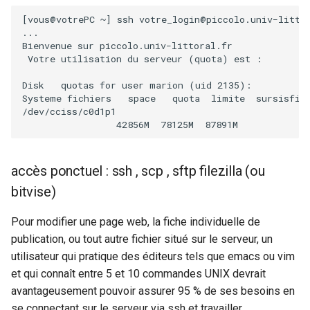
s
[
vous@votrePC
~
]
ssh
votre_login@piccolo.univ−littor
cloud : Seafile
...

e
Bienvenue
sur
Votre
utilisation
du
serveur
(
quota
)
est
:

a
Disk
quotas
for
user
marion
(
uid
2135
)
:

r
Systeme
fichiers
space
quota
limite
sursisfic
c
42856M
78125M
87891M
83
h
i
accès ponctuel : ssh , scp , sftp filezilla (ou
n
bitvise)
g
Pour modifier une page web, la fiche individuelle de
publication, ou tout autre fichier situé sur le serveur, un
utilisateur qui pratique des éditeurs tels que emacs ou vim
et qui connaît entre 5 et 10 commandes UNIX devrait
avantageusement pouvoir assurer 95 % de ses besoins en
se connectant sur le serveur via ssh et travailler