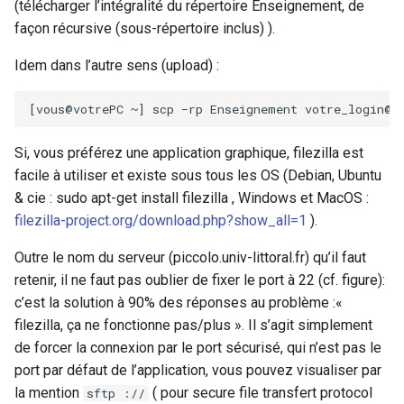
(télécharger l’intégralité du répertoire Enseignement, de
façon récursive (sous-répertoire inclus) ).
Idem dans l’autre sens (upload) :
[
vous@votrePC
~
]
scp
−rp
Enseignement
Si, vous préférez une application graphique, filezilla est
facile à utiliser et existe sous tous les OS (Debian, Ubuntu
& cie : sudo apt-get install filezilla , Windows et MacOS :
filezilla-project.org/download.php?show_all=1
).
Outre le nom du serveur (piccolo.univ-littoral.fr) qu’il faut
retenir, il ne faut pas oublier de fixer le port à 22 (cf. figure):
c’est la solution à 90% des réponses au problème :«
filezilla, ça ne fonctionne pas/plus ». Il s’agit simplement
de forcer la connexion par le port sécurisé, qui n’est pas le
port par défaut de l’application, vous pouvez visualiser par
la mention
( pour secure file transfert protocol
sftp ://