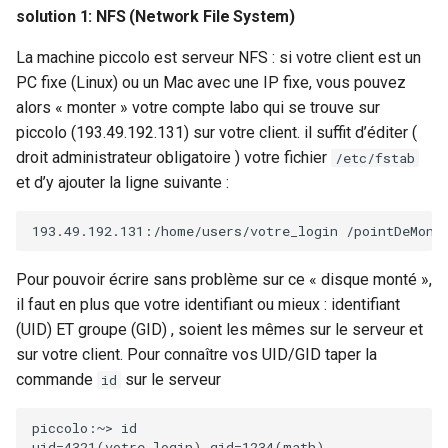
solution 1: NFS (Network File System)
La machine piccolo est serveur NFS : si votre client est un
PC fixe (Linux) ou un Mac avec une IP fixe, vous pouvez
alors « monter » votre compte labo qui se trouve sur
piccolo (193.49.192.131) sur votre client. il suffit d’éditer (
droit administrateur obligatoire ) votre fichier
/etc/fstab
et d’y ajouter la ligne suivante :
193
.49.192.131:/home/users/votre_login
/pointDeMont
Pour pouvoir écrire sans problème sur ce « disque monté »,
il faut en plus que votre identifiant ou mieux : identifiant
(UID) ET groupe (GID) , soient les mêmes sur le serveur et
sur votre client. Pour connaître vos UID/GID taper la
commande
sur le serveur
id
piccolo:~>
uid
=
4321
(
votre_login
)
gid
=
1234
(
math
)