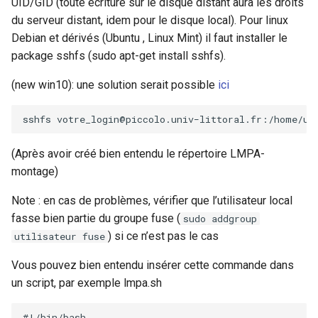
UID/GID (toute écriture sur le disque distant aura les droits
du serveur distant, idem pour le disque local). Pour linux
Debian et dérivés (Ubuntu , Linux Mint) il faut installer le
package sshfs (sudo apt-get install sshfs).
(new win10): une solution serait possible
ici
sshfs
votre_login@piccolo.univ−littoral.fr:/home/us
(Après avoir créé bien entendu le répertoire LMPA-
montage)
Note : en cas de problèmes, vérifier que l’utilisateur local
fasse bien partie du groupe fuse (
sudo addgroup
) si ce n’est pas le cas
utilisateur fuse
Vous pouvez bien entendu insérer cette commande dans
un script, par exemple lmpa.sh
#!/bin/bash