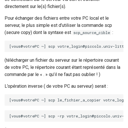
directement sur le(s) fichier(s).
Pour échanger des fichiers entre votre PC local et le
serveur, le plus simple est d’utiliser la commande scp
(secure copy) dont la syntaxe est
:
scp␣source␣cible
[
vous@votrePC
~
]
scp
votre_login@piccolo.univ−litto
(télécharger un fichier du serveur sur le répertoire courant
de votre PC, le répertoire courant étant représenté dans la
commande par le « . » qu’il ne faut pas oublier ! )
L’opération inverse ( de votre PC au serveur) serait :
[
vous@votrePC
~
]
scp
le_fichier_a_copier
[
vous@votrePC
~
]
scp
−rp
votre_login@piccolo.univ−l