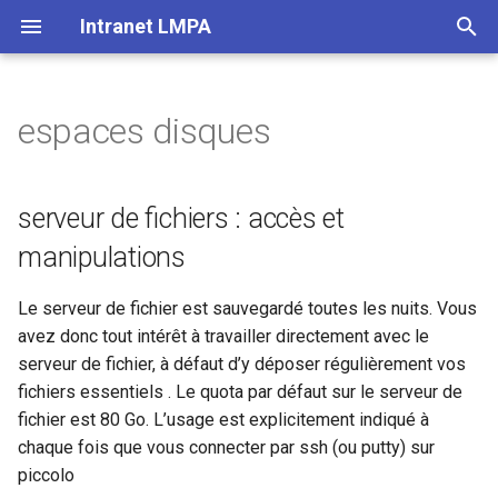
Intranet LMPA
T
y
espaces disques
serveur de fichiers : accès et
Livret accueil
Ressources globales
p
manipulations
e
site labo
Maple
serveur de fichiers : accès et
accès ponctuel : ssh , scp ,
t
manipulations
sftp filezilla (ou bitvise)
Publications
Matlab
o
Le serveur de fichier est sauvegardé toutes les nuits. Vous
accès permanent : NFS ,
Séminaires
Zone de téléchargement
s
avez donc tout intérêt à travailler directement avec le
sshfs fuse
t
serveur de fichier, à défaut d’y déposer régulièrement vos
Télétravail (ssh)
fichiers essentiels . Le quota par défaut sur le serveur de
solution 1: NFS (Network
a
fichier est 80 Go. L’usage est explicitement indiqué à
File System)
r
chaque fois que vous connecter par ssh (ou putty) sur
t
piccolo
solution 2: sshfs fuse